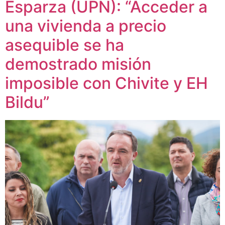
Esparza (UPN): “Acceder a
una vivienda a precio
asequible se ha
demostrado misión
imposible con Chivite y EH
Bildu”