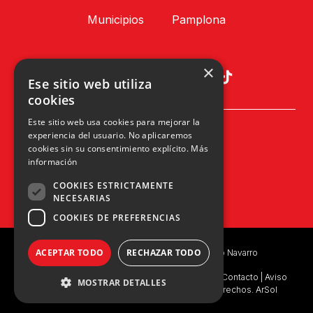
Municipios
Pamplona
×
Ese sitio web utiliza
cookies
Este sitio web usa cookies para mejorar la
Plaza Príncipe de Viana, 1, 4º
experiencia del usuario. No aplicaremos
31002 Pamplona, Navarra
cookies sin su consentimiento explícito.
Más
info@upn.org · 948 223 402
información
COOKIES ESTRICTAMENTE
NECESARIAS
COOKIES DE PREFERENCIAS
ACEPTAR TODO
RECHAZAR TODO
Copyright © 2023 UPN | Unión del Pueblo Navarro
Política de privacidad
|
Política de Privacidad de Contacto
|
Aviso
MOSTRAR DETALLES
Legal
|
Consentimiento Legal
|
Ejercicio de Derechos. ArSol