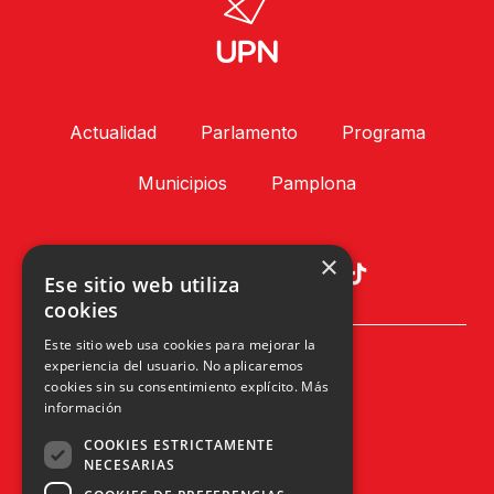
Actualidad
Parlamento
Programa
Municipios
Pamplona
×
Ese sitio web utiliza
cookies
Este sitio web usa cookies para mejorar la
Plaza Príncipe de Viana, 1, 4º
experiencia del usuario. No aplicaremos
31002 Pamplona, Navarra
cookies sin su consentimiento explícito.
Más
info@upn.org · 948 223 402
información
COOKIES ESTRICTAMENTE
NECESARIAS