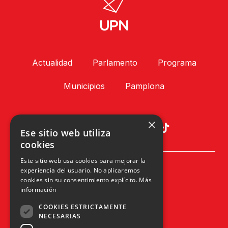
Actualidad
Parlamento
Programa
Municipios
Pamplona
×
Ese sitio web utiliza
cookies
Este sitio web usa cookies para mejorar la
Plaza Príncipe de Viana, 1, 4º
experiencia del usuario. No aplicaremos
31002 Pamplona, Navarra
cookies sin su consentimiento explícito.
Más
info@upn.org · 948 223 402
información
COOKIES ESTRICTAMENTE
NECESARIAS