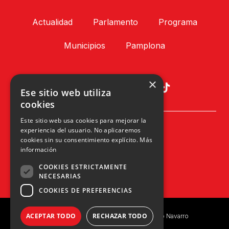
Actualidad
Parlamento
Programa
Municipios
Pamplona
×
Ese sitio web utiliza
cookies
Este sitio web usa cookies para mejorar la
Plaza Príncipe de Viana, 1, 4º
experiencia del usuario. No aplicaremos
31002 Pamplona, Navarra
cookies sin su consentimiento explícito.
Más
info@upn.org · 948 223 402
información
COOKIES ESTRICTAMENTE
NECESARIAS
COOKIES DE PREFERENCIAS
ACEPTAR TODO
RECHAZAR TODO
Copyright © 2023 UPN | Unión del Pueblo Navarro