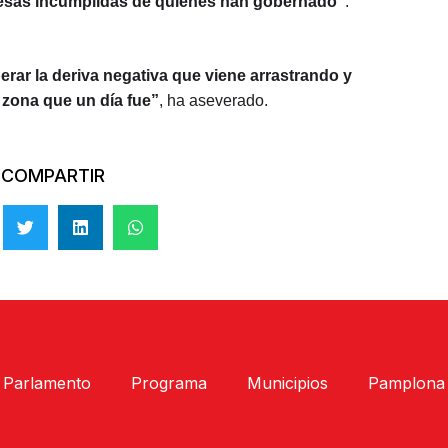
esas incumplidas de quienes han gobernado”
.
erar la deriva negativa que viene arrastrando y
a zona que un día fue”
, ha aseverado.
COMPARTIR
Parlamento
Programa
Municipios
Pamplona