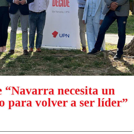
 “Navarra necesita un
 para volver a ser líder”