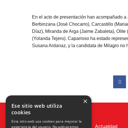
En el acto de presentación han acompañado a J
Berbinzana (José Chocarro), Carcastillo (Mari
Díaz), Miranda de Arga (Jaime Zabaleta), Olite 
(Yolanda Tejero). Caparroso ha estado represen
Susana Ardanaz, y la candidata de Milagro no ha
×
Ese sitio web utiliza
cookies
Este sitio web usa cookies para mejorar la
Actualidad
experiencia del usuario. No aplicaremos