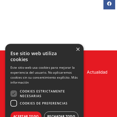
×
Ese sitio web utiliza
cookies
Este sitio web usa cookies para mejorar la
Actualidad
experiencia del usuario. No aplicaremos
cookies sin su consentimiento explícito.
Más
información
COOKIES ESTRICTAMENTE
NECESARIAS
COOKIES DE PREFERENCIAS
ACEPTAR TODO
RECHAZAR TODO