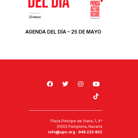
AGENDA DEL DÍA – 25 DE MAYO
Plaza Príncipe de Viana, 1, 4º
31002 Pamplona, Navarra
info@upn.org · 948 223 402