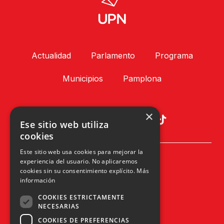
Actualidad
Parlamento
Programa
Municipios
Pamplona
×
Ese sitio web utiliza
cookies
Este sitio web usa cookies para mejorar la
Plaza Príncipe de Viana, 1, 4º
experiencia del usuario. No aplicaremos
31002 Pamplona, Navarra
cookies sin su consentimiento explícito.
Más
info@upn.org · 948 223 402
información
COOKIES ESTRICTAMENTE
NECESARIAS
COOKIES DE PREFERENCIAS