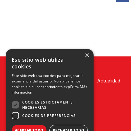
×
Ese sitio web utiliza
cookies
Este sitio web usa cookies para mejorar la
Actualidad
experiencia del usuario. No aplicaremos
cookies sin su consentimiento explícito.
Más
información
COOKIES ESTRICTAMENTE
NECESARIAS
COOKIES DE PREFERENCIAS
ACEPTAR TODO
RECHAZAR TODO