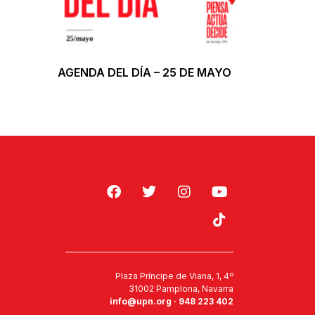
AGENDA DEL DÍA – 25 DE MAYO
Plaza Príncipe de Viana, 1, 4º
31002 Pamplona, Navarra
info@upn.org · 948 223 402