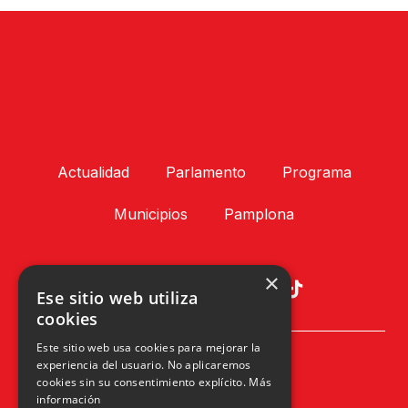
Actualidad
Parlamento
Programa
Municipios
Pamplona
×
Ese sitio web utiliza
cookies
Este sitio web usa cookies para mejorar la
Plaza Príncipe de Viana, 1, 4º
experiencia del usuario. No aplicaremos
31002 Pamplona, Navarra
cookies sin su consentimiento explícito.
Más
info@upn.org · 948 223 402
información